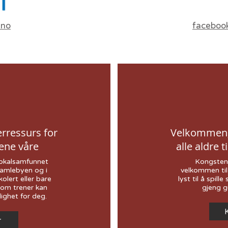
.no
faceboo
erressurs for
Velkommen, 
ene våre
alle aldre 
 lokalsamfunnet
Kongsten 
amlebyen og i
velkommen til 
kolert eller bare
lyst til å spi
som trener kan
gjeng g
ighet for deg.
K
r