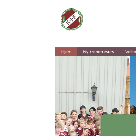
Kongste
Hjem
Ny trenerresurs
Velk