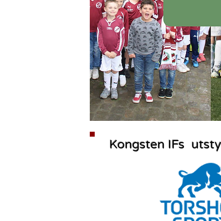
Kongsten IF
s utst