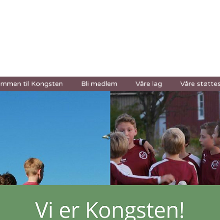
n Idrettsforening
ommen til Kongsten
Bli medlem
Våre lag
Våre støttes