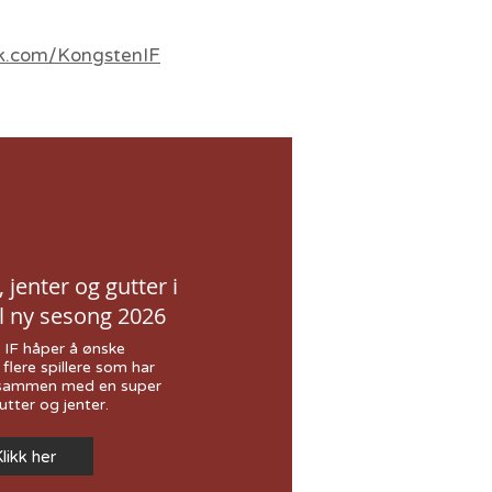
k.com/KongstenIF
jenter og gutter i
til ny sesong 2026
IF håper å ønske
flere spillere som har
lle sammen med en super
utter og jenter.
likk her