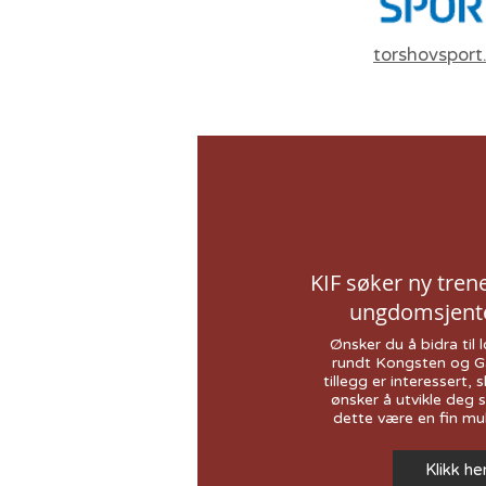
torshovsport
KIF søker ny tren
ungdomsjent
Ønsker du å bidra til
rundt Kongsten og G
tillegg er interessert, s
ønsker å utvikle deg 
dette være en fin mul
Klikk he